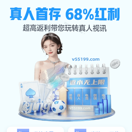
经典案例
首页
经典案例